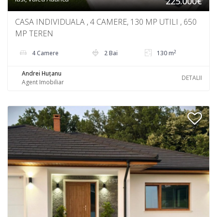
225.000€
CASA INDIVIDUALA , 4 CAMERE, 130 MP UTILI , 650
MP TEREN
2
4 Camere
2 Bai
130 m
Andrei Huțanu
DETALII
Agent Imobiliar