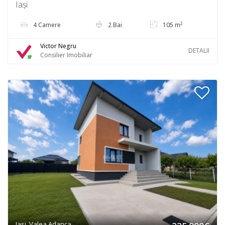
Iași
2
4 Camere
2 Bai
105 m
Victor Negru
DETALII
Consilier Imobiliar
Iasi, Valea Adanca