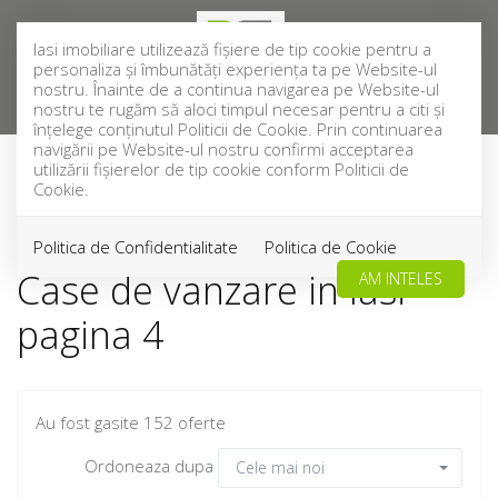
Iasi imobiliare utilizează fişiere de tip cookie pentru a
personaliza și îmbunătăți experiența ta pe Website-ul
nostru. Înainte de a continua navigarea pe Website-ul
nostru te rugăm să aloci timpul necesar pentru a citi și
înțelege conținutul Politicii de Cookie. Prin continuarea
navigării pe Website-ul nostru confirmi acceptarea
utilizării fişierelor de tip cookie conform Politicii de
Cookie.
Filtreaza
Politica de Confidentialitate
Politica de Cookie
Case de vanzare in Iasi
AM INTELES
pagina 4
Au fost gasite 152 oferte
Ordoneaza dupa
Cele mai noi