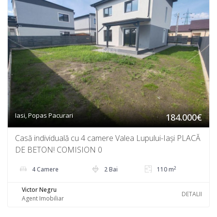
Iasi, Popas Pacurari
184.000€
Casă individuală cu 4 camere Valea Lupului-Iași PLACĂ
DE BETON! COMISION 0
2
4 Camere
2 Bai
110 m
Victor Negru
DETALII
Agent Imobiliar