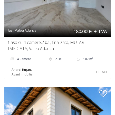
Iasi, Valea Adanca
180.000€ + TVA
Casa cu 4 camere,2 bai, finalizata, MUTARE
IMEDIATA, Valea Adanca
2
4 Camere
2 Bai
107 m
Andrei Huțanu
DETALII
Agent Imobiliar