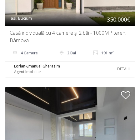
Iasi, Bucium
350.000€
Casă individuală cu 4 camere și 2 băi - 1000MP teren,
Bârnova
2
4 Camere
2 Bai
191 m
Lorian-Emanuel Gherasim
DETALII
Agent Imobiliar