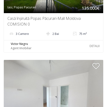
Iasi, Popas Pacurari
135.000€
Casă înșiruită Popas Păcurari-Mall Moldova
COMISION 0
2
3 Camere
2 Bai
75 m
Victor Negru
DETALII
Agent Imobiliar