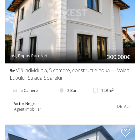
Iasi, Popas Pacurari
300.000€
🏡 Vilă individuală, 5 camere, construcție nouă — Valea
Lupului, Strada Soarelui
2
5 Camere
2 Bai
129 m
Victor Negru
DETALII
Agent Imobiliar