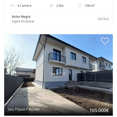
2
4 Camere
2 Bai
106 m
Victor Negru
DETALII
Agent Imobiliar
Iasi, Popas Pacurari
165.000€