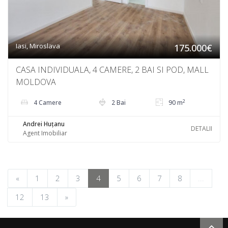
Iasi, Miroslava
175.000€
CASA INDIVIDUALA, 4 CAMERE, 2 BAI SI POD, MALL
MOLDOVA
2
4 Camere
2 Bai
90 m
Andrei Huțanu
DETALII
Agent Imobiliar
«
1
2
3
4
5
6
7
8
...
12
13
»