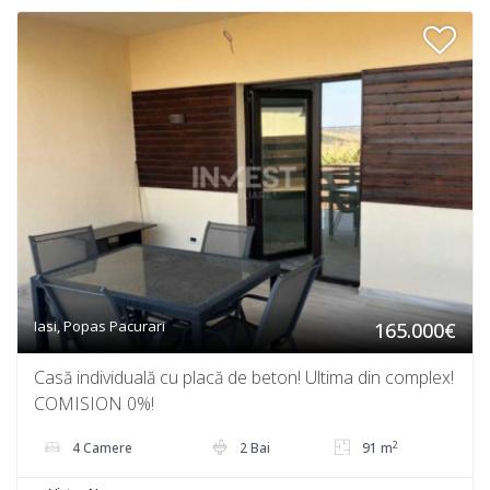
Iasi, Popas Pacurari
165.000€
Casă individuală cu placă de beton! Ultima din complex!
COMISION 0%!
2
4 Camere
2 Bai
91 m