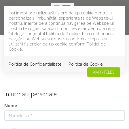
Iasi imobiliare utilizează fişiere de tip cookie pentru a
personaliza și îmbunătăți experiența ta pe Website-ul
nostru. Înainte de a continua navigarea pe Website-ul
nostru te rugăm să aloci timpul necesar pentru a citi și
înțelege conținutul Politicii de Cookie. Prin continuarea
navigării pe Website-ul nostru confirmi acceptarea
utilizării fişierelor de tip cookie conform Politicii de
Cererea ta
Cookie.
Politica de Confidentialitate
Politica de Cookie
AM INTELES
Informatii personale
Nume