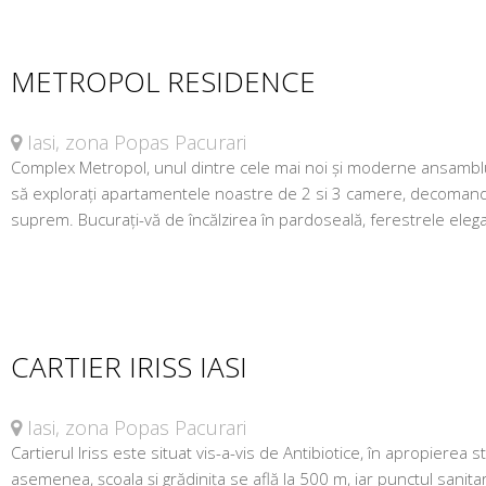
METROPOL RESIDENCE
Iasi, zona Popas Pacurari
Complex Metropol, unul dintre cele mai noi și moderne ansambluri
să explorați apartamentele noastre de 2 si 3 camere, decomandat
suprem. Bucurați-vă de încălzirea în pardoseală, ferestrele elegan
CARTIER IRISS IASI
Iasi, zona Popas Pacurari
Cartierul Iriss este situat vis-a-vis de Antibiotice, în apropierea 
asemenea, școala și grădinița se află la 500 m, iar punctul sanit