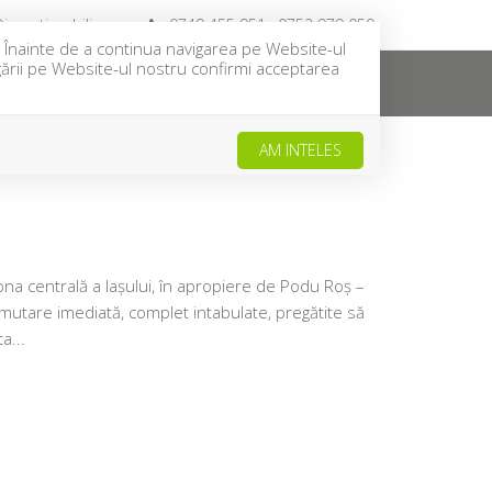
investimobiliare.ro
0749 455 951 ; 0752 979 059
u. Înainte de a continua navigarea pe Website-ul
igării pe Website-ul nostru confirmi acceptarea
NTACT
CEREREA TA
OFERTA TA
AM INTELES
na centrală a Iașului, în apropiere de Podu Roș –
u mutare imediată, complet intabulate, pregătite să
a...