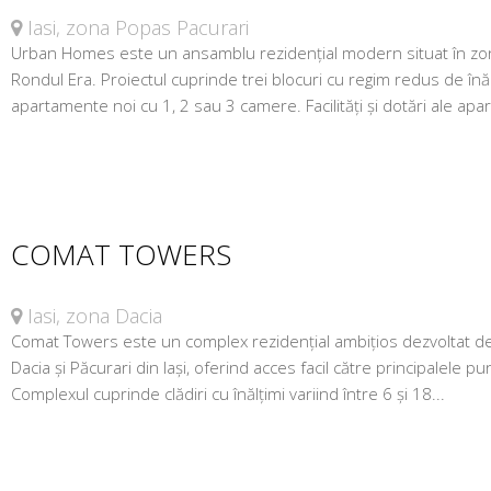
Iasi, zona Popas Pacurari
Urban Homes este un ansamblu rezidențial modern situat în zona
Rondul Era. Proiectul cuprinde trei blocuri cu regim redus de înăl
apartamente noi cu 1, 2 sau 3 camere. Facilități și dotări ale apa
COMAT TOWERS
Iasi, zona Dacia
Comat Towers este un complex rezidențial ambițios dezvoltat de 
Dacia și Păcurari din Iași, oferind acces facil către principalele pun
Complexul cuprinde clădiri cu înălțimi variind între 6 și 18...