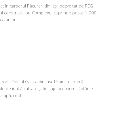
n cartierul Păcurari din Iași, dezvoltat de PEG
l construcțiilor. Complexul cuprinde peste 1.000
tarilor....
ona Dealul Galata din Iași. Proiectul oferă
de înaltă calitate și finisaje premium. Dotările
a apă, centr...