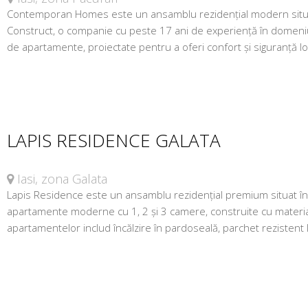
Contemporan Homes este un ansamblu rezidențial modern situat î
Construct, o companie cu peste 17 ani de experiență în domeniu
de apartamente, proiectate pentru a oferi confort și siguranță loca
LAPIS RESIDENCE GALATA
Iasi, zona Galata
Lapis Residence este un ansamblu rezidențial premium situat în z
apartamente moderne cu 1, 2 și 3 camere, construite cu materiale 
apartamentelor includ încălzire în pardoseală, parchet rezistent l