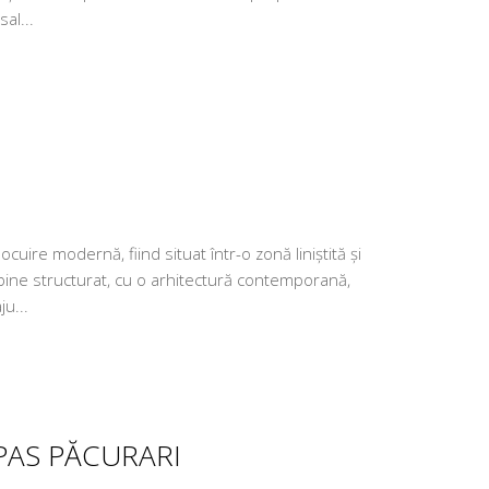
al...
uire modernă, fiind situat într-o zonă liniștită și
 bine structurat, cu o arhitectură contemporană,
u...
AS PĂCURARI