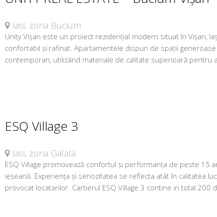
Iasi, zona Bucium
Unity Vișan este un proiect rezidențial modern situat în Vișan, Iaș
confortabil și rafinat. Apartamentele dispun de spații generoase 
contemporan, utilizând materiale de calitate superioară pentru a 
ESQ Village 3
Iasi, zona Galata
ESQ Village promovează confortul și performanța de peste 15 ani
ieșeană. Experiența și seriozitatea se reflecta atât în calitatea luc
provocat locatarilor. Cartierul ESQ Village 3 contine in total 200 d