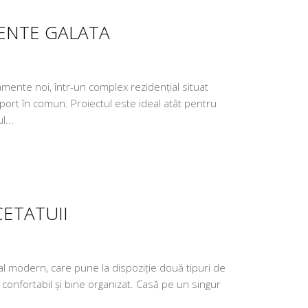
ENTE GALATA
mente noi, într-un complex rezidențial situat
nsport în comun. Proiectul este ideal atât pentru
l...
CETATUII
țial modern, care pune la dispoziție două tipuri de
 confortabil și bine organizat. Casă pe un singur