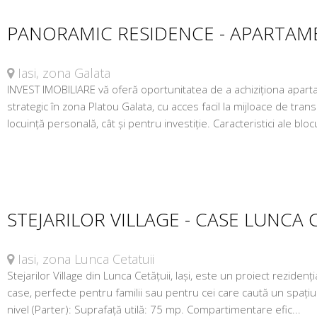
PANORAMIC RESIDENCE - APARTAM
Iasi, zona Galata
INVEST IMOBILIARE vă oferă oportunitatea de a achiziționa aparta
strategic în zona Platou Galata, cu acces facil la mijloace de tra
locuință personală, cât și pentru investiție. Caracteristici ale blocu
STEJARILOR VILLAGE - CASE LUNCA 
Iasi, zona Lunca Cetatuii
Stejarilor Village din Lunca Cetățuii, Iași, este un proiect reziden
case, perfecte pentru familii sau pentru cei care caută un spațiu
nivel (Parter): Suprafață utilă: 75 mp. Compartimentare efic...