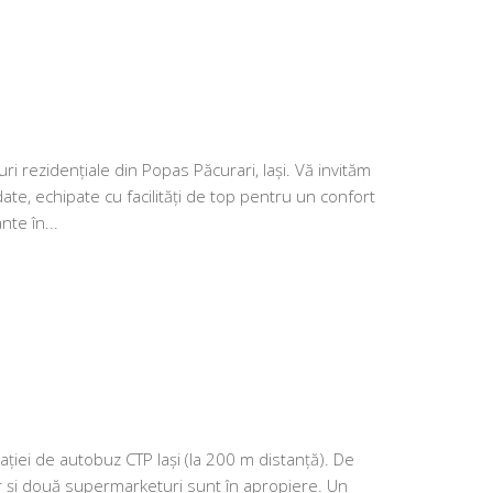
 rezidențiale din Popas Păcurari, Iași. Vă invităm
e, echipate cu facilități de top pentru un confort
te în...
stației de autobuz CTP Iași (la 200 m distanță). De
ar și două supermarketuri sunt în apropiere. Un