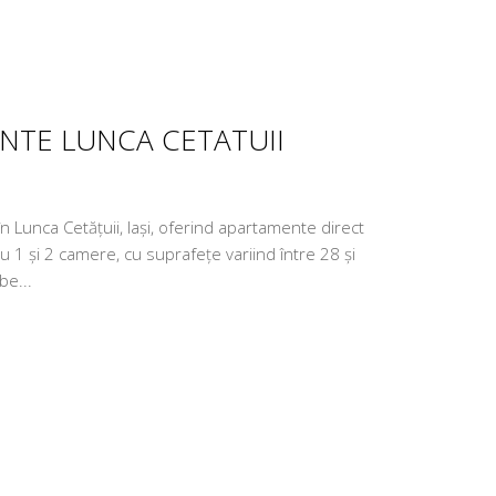
ENTE LUNCA CETATUII
 Lunca Cetățuii, Iași, oferind apartamente direct
u 1 și 2 camere, cu suprafețe variind între 28 și
be...