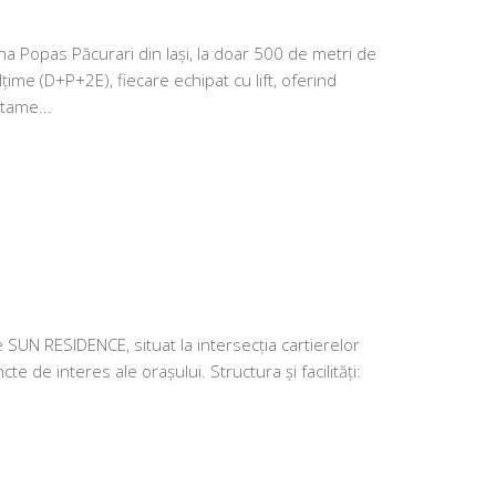
 Popas Păcurari din Iași, la doar 500 de metri de
țime (D+P+2E), fiecare echipat cu lift, oferind
rtame...
SUN RESIDENCE, situat la intersecția cartierelor
cte de interes ale orașului. Structura și facilități: