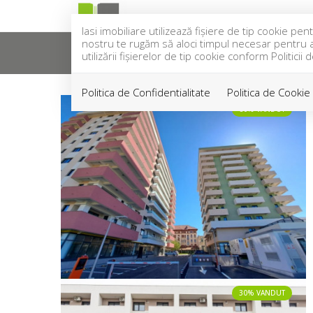
Iasi imobiliare utilizează fişiere de tip cookie 
nostru te rugăm să aloci timpul necesar pentru a c
ACASA
VANZARI
INCH
utilizării fişierelor de tip cookie conform Politicii 
Politica de Confidentialitate
Politica de Cookie
80% VANDUT
30% VANDUT