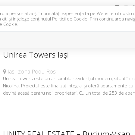
office@
pentru a personaliza și îmbunătăți experiența ta pe Website-ul nostr
iti și înțelege conținutul Politicii de Cookie. Prin continuarea nav
IRIERI
ANSAMBLURI REZIDENTIALE
DESPRE NOI
CO
de Cookie.
Unirea Towers Iași
Iasi, zona Podu Ros
Unirea Towers este un ansamblu rezidențial modern, situat în zo
Nicolina. Proiectul este finalizat integral și oferă apartamente c
devină acasă pentru noii proprietari. Cu un total de 253 de apart
UNITY REAL ESTATE – Bucium-Vișan