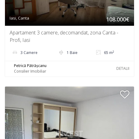
Iasi, Canta
108.000€
Apartament 3 camere, decomandat, zona Canta -
Profi, Iasi
2
3 Camere
1 Baie
65 m
Petrică Pătrășcanu
DETALII
Consilier Imobiliar