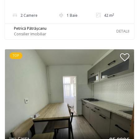
2
2 Camere
1 Baie
42 m
Petrică Pătrășcanu
DETALII
Consilier Imobiliar
TOP
Iasi, Canta