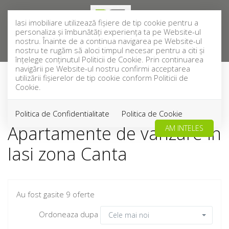
Iasi imobiliare utilizează fişiere de tip cookie pentru a
personaliza și îmbunătăți experiența ta pe Website-ul
nostru. Înainte de a continua navigarea pe Website-ul
nostru te rugăm să aloci timpul necesar pentru a citi și
înțelege conținutul Politicii de Cookie. Prin continuarea
navigării pe Website-ul nostru confirmi acceptarea
utilizării fişierelor de tip cookie conform Politicii de
Cookie.
Filtreaza
Politica de Confidentialitate
Politica de Cookie
Apartamente de vanzare in
AM INTELES
Iasi zona Canta
Au fost gasite 9 oferte
Ordoneaza dupa
Cele mai noi