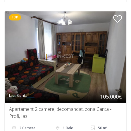
TOP
Iasi, Canta
105.000€
Apartament 2 camere, decomandat, zona Canta -
Profi, Iasi
2
2 Camere
1 Baie
50 m