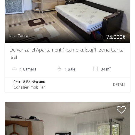
Iasi, Canta
75.000€
De vanzare! Apartament 1 camera, Etaj 1, zona Canta,
Iasi
2
1 Camera
1 Baie
34 m
Petrică Pătrășcanu
DETALII
Consilier Imobiliar