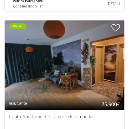
Petrică Pătrășcanu
DETALII
Consilier Imobiliar
VANDUT
Iasi, Canta
75.900€
Canta-Apartament 2 camere decomandat