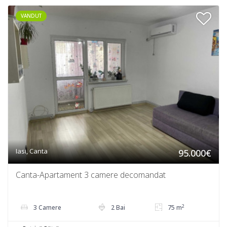
VANDUT
Iasi, Canta
95.000€
Canta-Apartament 3 camere decomandat
2
3 Camere
2 Bai
75 m