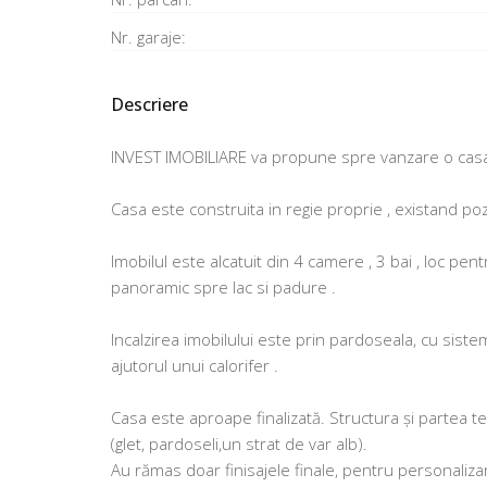
Nr. garaje:
Descriere
INVEST IMOBILIARE va propune spre vanzare o casa i
Casa este construita in regie proprie , existand po
Imobilul este alcatuit din 4 camere , 3 bai , loc p
panoramic spre lac si padure .
Incalzirea imobilului este prin pardoseala, cu sistem
ajutorul unui calorifer .
Casa este aproape finalizată. Structura și partea teh
(glet, pardoseli,un strat de var alb).
Au rămas doar finisajele finale, pentru personalizar