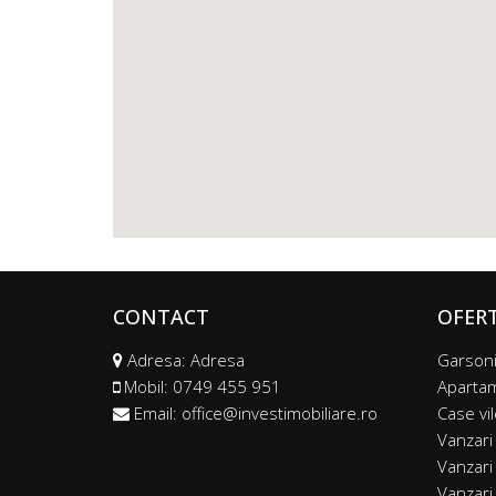
CONTACT
OFER
Adresa: Adresa
Garsoni
Mobil:
0749 455 951
Aparta
Email:
office@investimobiliare.ro
Case vi
Vanzari
Vanzari 
Vanzari 