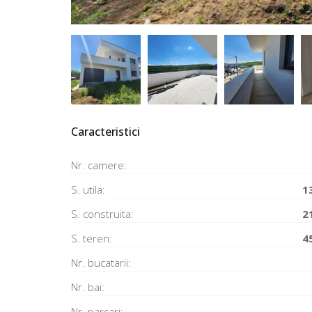
Caracteristici
Nr. camere:
S. utila:
1
S. construita:
2
S. teren:
4
Nr. bucatarii:
Nr. bai:
Nr. parcari: