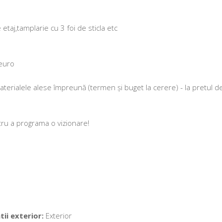
etaj,tamplarie cu 3 foi de sticla etc
 euro
aterialele alese împreună (termen și buget la cerere) - la pretul d
tru a programa o vizionare!
tii exterior:
Exterior