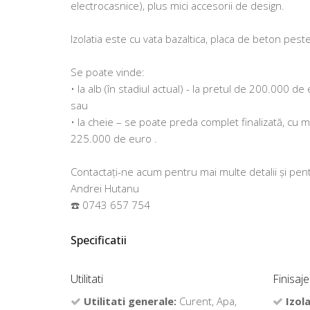
electrocasnice), plus mici accesorii de design.
Izolatia este cu vata bazaltica, placa de beton peste 
Se poate vinde:
• la alb (în stadiul actual) - la pretul de 200.000 de
sau
• la cheie – se poate preda complet finalizată, cu m
225.000 de euro .
Contactați-ne acum pentru mai multe detalii și pen
Andrei Hutanu
☎️ 0743 657 754
Specificatii
Utilitati
Finisaje
Utilitati generale:
Curent, Apa,
Izola