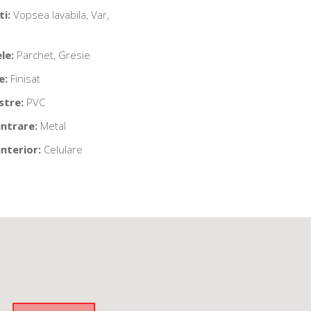
ti:
Vopsea lavabila, Var,
le:
Parchet, Gresie
e:
Finisat
stre:
PVC
intrare:
Metal
interior:
Celulare