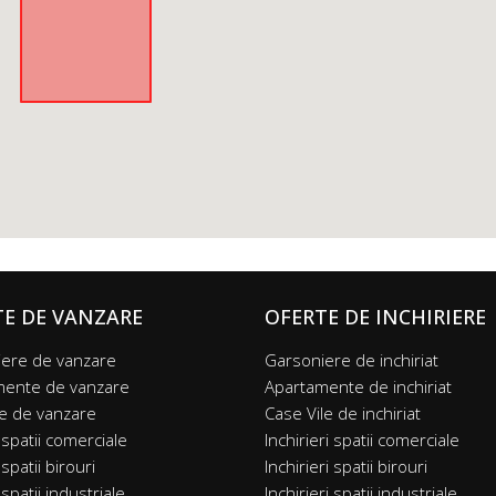
TE DE VANZARE
OFERTE DE INCHIRIERE
ere de vanzare
Garsoniere de inchiriat
mente de vanzare
Apartamente de inchiriat
le de vanzare
Case Vile de inchiriat
 spatii comerciale
Inchirieri spatii comerciale
spatii birouri
Inchirieri spatii birouri
spatii industriale
Inchirieri spatii industriale