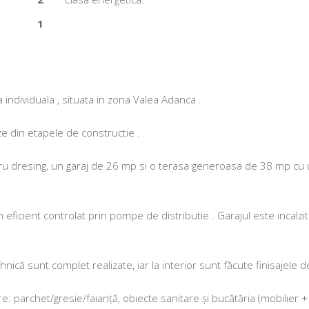
1
ndividuala , situata in zona Valea Adanca .
ze din etapele de constructie .
entru dresing, un garaj de 26 mp si o terasa generoasa de 38 mp cu
 eficient controlat prin pompe de distributie . Garajul este incalzit 
nică sunt complet realizate, iar la interior sunt făcute finisajele 
e: parchet/gresie/faianță, obiecte sanitare și bucătăria (mobilier +