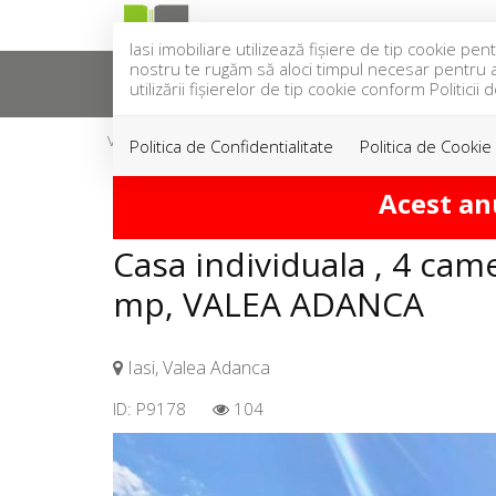
Iasi imobiliare utilizează fişiere de tip cookie 
nostru te rugăm să aloci timpul necesar pentru a c
ACASA
VANZARI
INCH
utilizării fişierelor de tip cookie conform Politicii 
Vanzare
Case
Iasi
Valea Adanca
Politica de Confidentialitate
Politica de Cookie
Acest an
Casa individuala , 4 came
mp, VALEA ADANCA
Iasi, Valea Adanca
ID: P9178
104