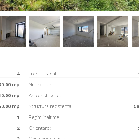
4
Front stradal:
30.00 mp
Nr. fronturi:
10.00 mp
An constructie:
50.00 mp
Structura rezistenta:
Ca
1
Regim inaltime:
2
Orientare:
2
Clasa energetica: