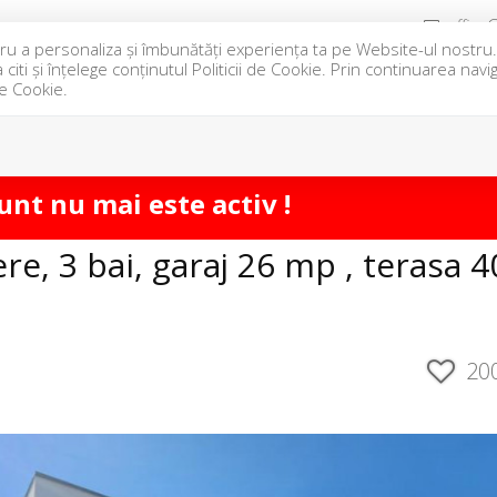
office@
pentru a personaliza și îmbunătăți experiența ta pe Website-ul nostr
iti și înțelege conținutul Politicii de Cookie. Prin continuarea nav
IRIERI
ANSAMBLURI REZIDENTIALE
DESPRE NOI
CO
de Cookie.
VA
unt nu mai este activ !
re, 3 bai, garaj 26 mp , terasa 4
20