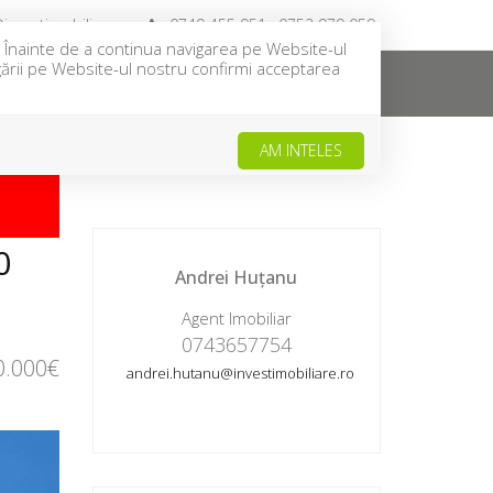
investimobiliare.ro
0749 455 951 ; 0752 979 059
u. Înainte de a continua navigarea pe Website-ul
igării pe Website-ul nostru confirmi acceptarea
NTACT
CEREREA TA
OFERTA TA
AM INTELES
NDUT
0
Andrei Huțanu
Agent Imobiliar
0743657754
0.000€
andrei.hutanu@investimobiliare.ro