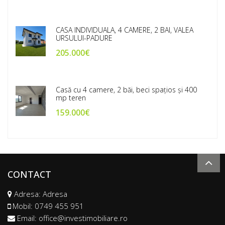
CASA INDIVIDUALA, 4 CAMERE, 2 BAI, VALEA
URSULUI-PADURE
205.000€
Casă cu 4 camere, 2 băi, beci spațios și 400
mp teren
159.000€
CONTACT
Adresa: Adresa
Mobil:
0749 455 951
Email:
office@investimobiliare.ro