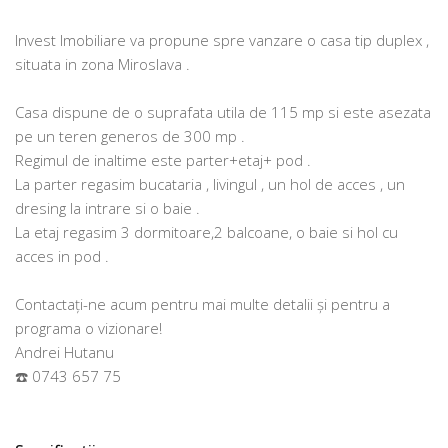
Invest Imobiliare va propune spre vanzare o casa tip duplex ,
situata in zona Miroslava .
Casa dispune de o suprafata utila de 115 mp si este asezata
pe un teren generos de 300 mp .
Regimul de inaltime este parter+etaj+ pod .
La parter regasim bucataria , livingul , un hol de acces , un
dresing la intrare si o baie .
La etaj regasim 3 dormitoare,2 balcoane, o baie si hol cu
acces in pod .
Contactați-ne acum pentru mai multe detalii și pentru a
programa o vizionare!
Andrei Hutanu
☎️ 0743 657 75