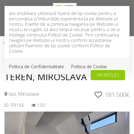
Iasi imobiliare utilizează fişiere de tip cookie pentru a
personaliza și îmbunătăți experiența ta pe Website-ul
nostru. Înainte de a continua navigarea pe Website-ul
nostru te rugăm să aloci timpul necesar pentru a citi și
înțelege conținutul Politicii de Cookie. Prin continuarea
navigării pe Website-ul nostru confirmi acceptarea
Vanzare
Case
Iasi
Miroslava
utilizării fişierelor de tip cookie conform Politicii de
Cookie.
CASA PREMIUM 4 CAMERE, 2
BAI, 115 MP UTILI, 300 MP
Politica de Confidentialitate
Politica de Cookie
TEREN, MIROSLAVA
AM INTELES
Iasi, Miroslava
181.500€
ID: P9166
130