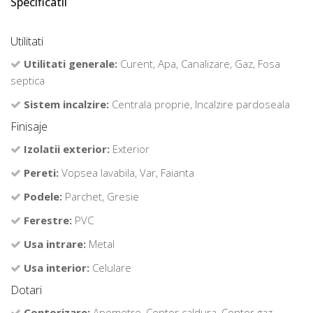
Specificatii
Utilitati
Utilitati generale:
Curent, Apa, Canalizare, Gaz, Fosa
septica
Sistem incalzire:
Centrala proprie, Incalzire pardoseala
Finisaje
Izolatii exterior:
Exterior
Pereti:
Vopsea lavabila, Var, Faianta
Podele:
Parchet, Gresie
Ferestre:
PVC
Usa intrare:
Metal
Usa interior:
Celulare
Dotari
Contorizare:
Apometre, Contor caldura, Contor gaz