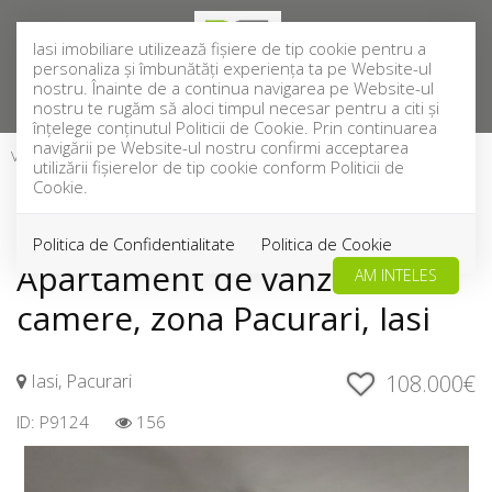
Iasi imobiliare utilizează fişiere de tip cookie pentru a
personaliza și îmbunătăți experiența ta pe Website-ul
nostru. Înainte de a continua navigarea pe Website-ul
nostru te rugăm să aloci timpul necesar pentru a citi și
înțelege conținutul Politicii de Cookie. Prin continuarea
navigării pe Website-ul nostru confirmi acceptarea
Vanzare
Apartamente
Iasi
Pacurari
utilizării fişierelor de tip cookie conform Politicii de
VANDUT
Cookie.
Acest anunt nu mai este activ !
Politica de Confidentialitate
Politica de Cookie
Apartament de vanzare 3
AM INTELES
camere, zona Pacurari, Iasi
Iasi, Pacurari
108.000€
ID: P9124
156