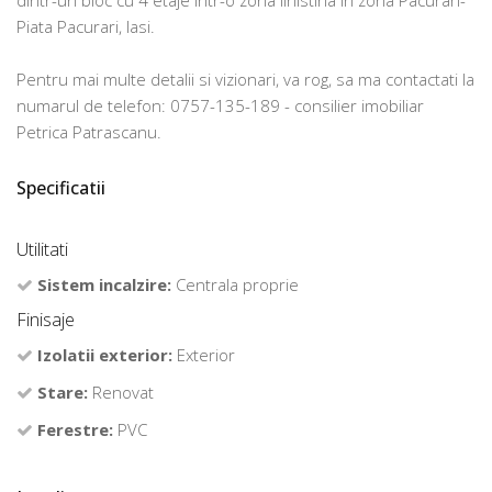
dintr-un bloc cu 4 etaje intr-o zona linistina in zona Pacurari-
Piata Pacurari, Iasi.
Pentru mai multe detalii si vizionari, va rog, sa ma contactati la
numarul de telefon: 0757-135-189 - consilier imobiliar
Petrica Patrascanu.
Specificatii
Utilitati
Sistem incalzire:
Centrala proprie
Finisaje
Izolatii exterior:
Exterior
Stare:
Renovat
Ferestre:
PVC