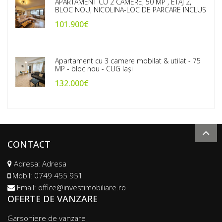
APARTAMENT CU 2 CAMERE, 50 MP , ETAJ 2,
BLOC NOU, NICOLINA-LOC DE PARCARE INCLUS
101.900€
Apartament cu 3 camere mobilat & utilat - 75
MP - bloc nou - CUG Iași
132.000€
CONTACT
Adresa: Adresa
Mobil:
0749 455 951
Email:
office@investimobiliare.ro
OFERTE DE VANZARE
Garsoniere de vanzare