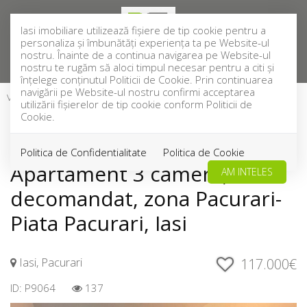
Iasi imobiliare utilizează fişiere de tip cookie pentru a
personaliza și îmbunătăți experiența ta pe Website-ul
nostru. Înainte de a continua navigarea pe Website-ul
nostru te rugăm să aloci timpul necesar pentru a citi și
înțelege conținutul Politicii de Cookie. Prin continuarea
navigării pe Website-ul nostru confirmi acceptarea
Vanzare
Apartamente
Iasi
Pacurari
utilizării fişierelor de tip cookie conform Politicii de
VANDUT
Cookie.
Acest anunt nu mai este activ !
Politica de Confidentialitate
Politica de Cookie
Apartament 3 camere,
AM INTELES
decomandat, zona Pacurari-
Piata Pacurari, Iasi
Iasi, Pacurari
117.000€
ID: P9064
137