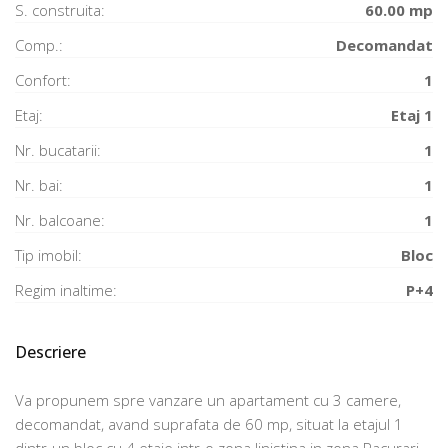
S. construita:
60.00 mp
Comp.:
Decomandat
Confort:
1
Etaj:
Etaj 1
Nr. bucatarii:
1
Nr. bai:
1
Nr. balcoane:
1
Tip imobil:
Bloc
Regim inaltime:
P+4
Descriere
Va propunem spre vanzare un apartament cu 3 camere,
decomandat, avand suprafata de 60 mp, situat la etajul 1