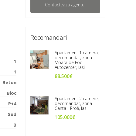
Recomandari
Apartament 1 camera,
decomandat, zona
1
Moara de Foc-
Autocenter, Iasi
1
88.500€
Beton
Bloc
Apartament 2 camere,
P+4
decomandat, zona
Canta - Profi, Iasi
Sud
105.000€
B