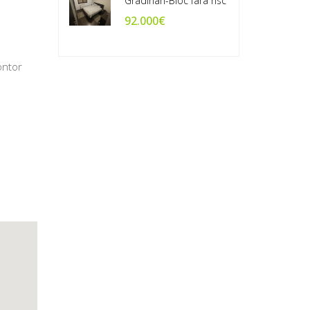
Gradinari-Bloc fara risc
92.000€
ontor