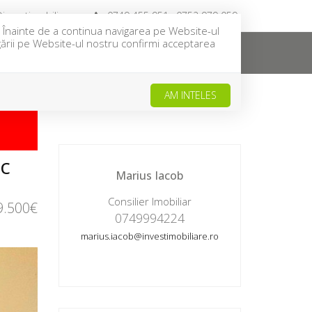
investimobiliare.ro
0749 455 951 ; 0752 979 059
u. Înainte de a continua navigarea pe Website-ul
igării pe Website-ul nostru confirmi acceptarea
NTACT
CEREREA TA
OFERTA TA
AM INTELES
NDUT
sc
Marius Iacob
Consilier Imobiliar
9.500€
0749994224
marius.iacob@investimobiliare.ro