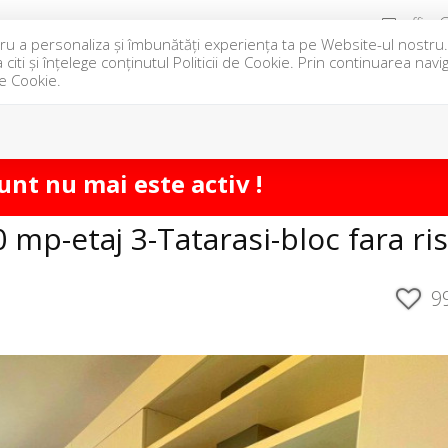
office@
pentru a personaliza și îmbunătăți experiența ta pe Website-ul nostr
iti și înțelege conținutul Politicii de Cookie. Prin continuarea nav
IRIERI
ANSAMBLURI REZIDENTIALE
DESPRE NOI
CO
de Cookie.
VA
unt nu mai este activ !
mp-etaj 3-Tatarasi-bloc fara ri
9