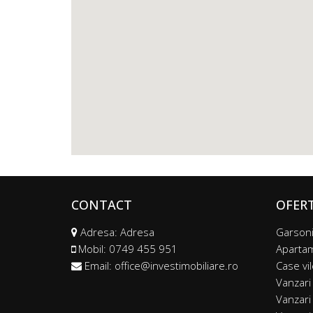
CONTACT
OFER
Adresa: Adresa
Garsoni
Mobil:
0749 455 951
Aparta
Email:
office@investimobiliare.ro
Case vi
Vanzari
Vanzari 