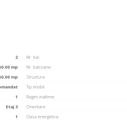
2
Nr. bai:
60.00 mp
Nr. balcoane:
60.00 mp
Structura:
omandat
Tip imobil:
1
Regim inaltime:
Etaj 3
Orientare:
1
Clasa energetica: