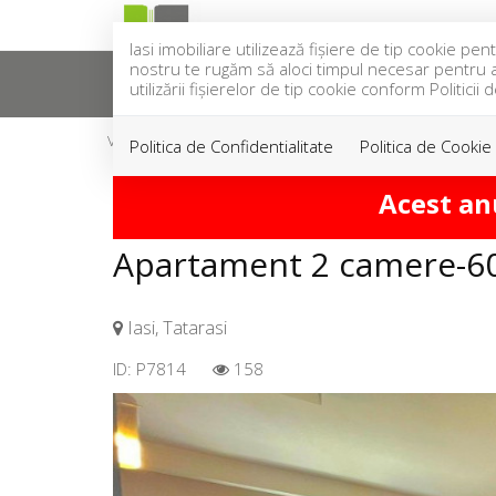
Iasi imobiliare utilizează fişiere de tip cookie 
nostru te rugăm să aloci timpul necesar pentru a c
ACASA
VANZARI
INCH
utilizării fişierelor de tip cookie conform Politicii 
Vanzare
Apartamente
Iasi
Tatarasi
Politica de Confidentialitate
Politica de Cookie
Acest an
Apartament 2 camere-60 
Iasi, Tatarasi
ID: P7814
158