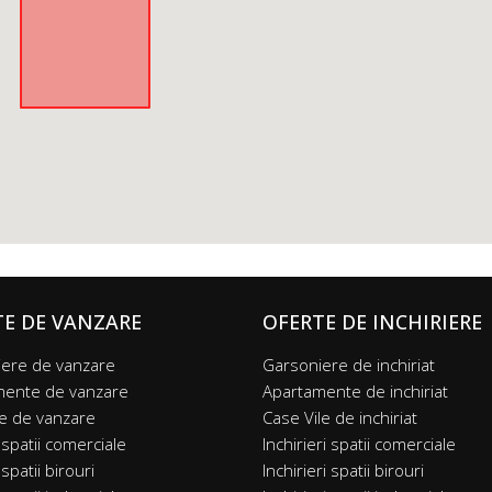
TE DE VANZARE
OFERTE DE INCHIRIERE
ere de vanzare
Garsoniere de inchiriat
mente de vanzare
Apartamente de inchiriat
le de vanzare
Case Vile de inchiriat
 spatii comerciale
Inchirieri spatii comerciale
spatii birouri
Inchirieri spatii birouri