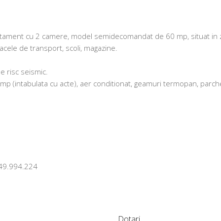
artament cu 2 camere, model semidecomandat de 60 mp, situat in
oacele de transport, scoli, magazine.
de risc seismic.
p (intabulata cu acte), aer conditionat, geamuri termopan, parch
.
0749.994.224
Dotari