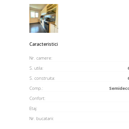
Caracteristici
Nr. camere:
S. utila:
S. construita:
Comp.:
Semidec
Confort:
Etaj:
Nr. bucatarii: