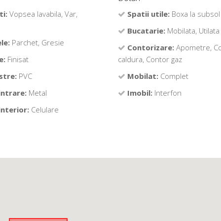
ti:
Vopsea lavabila, Var,
Spatii utile:
Boxa la subsol
Bucatarie:
Mobilata, Utilata
le:
Parchet, Gresie
Contorizare:
Apometre, C
e:
Finisat
caldura, Contor gaz
stre:
PVC
Mobilat:
Complet
intrare:
Metal
Imobil:
Interfon
interior:
Celulare